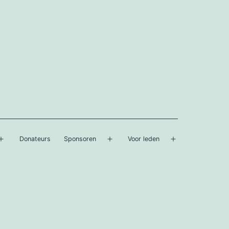
Donateurs
Sponsoren
Voor leden
Open
Open
Open
menu
menu
menu