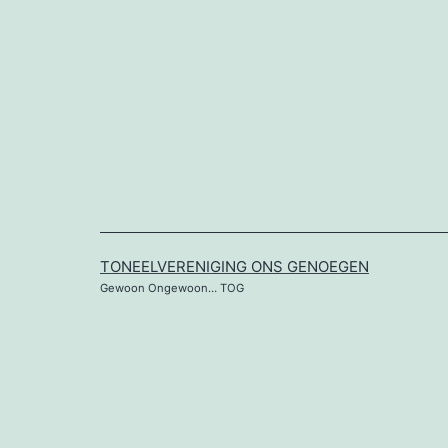
Ga
naar
de
inhoud
TONEELVERENIGING ONS GENOEGEN
Gewoon Ongewoon… TOG