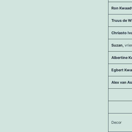
Ron Kwaadv
Truus de W
Chriasto I
Suzan,
vrie
Albertine K
Egbert Kwa
Alex van A
Decor