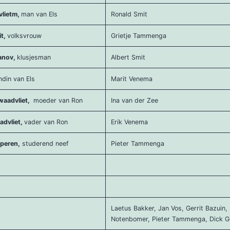
lietm,
man van Els
Ronald Smit
it,
volksvrouw
Grietje Tammenga
vanov,
klusjesman
Albert Smit
ndin van Els
Marit Venema
waadvliet,
moeder van Ron
Ina van der Zee
advliet,
vader van Ron
Erik Venema
speren,
studerend neef
Pieter Tammenga
Laetus Bakker, Jan Vos, Gerrit Bazuin,
Notenbomer, Pieter Tammenga, Dick G