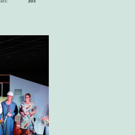
bezoekers:
203