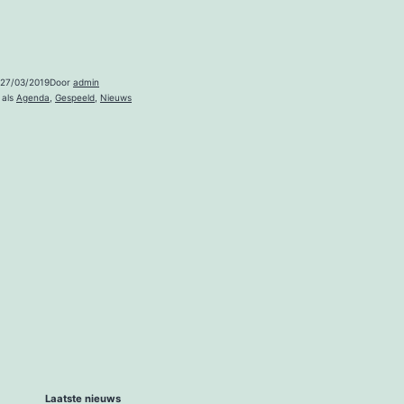
27/03/2019
Door
admin
 als
Agenda
,
Gespeeld
,
Nieuws
Laatste nieuws