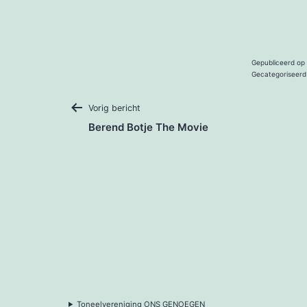
Gepubliceerd op
Gecategoriseerd
Bericht
Vorig bericht
Berend Botje The Movie
navigatie
Toneelvereniging ONS GENOEGEN