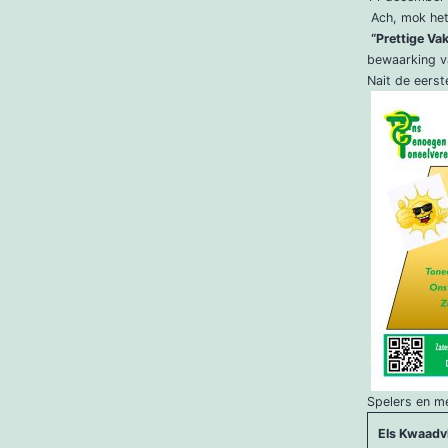
Ach, mok he
“Prettige Va
bewaarking v
Nait de eerst
Spelers en m
Els Kwaadvl