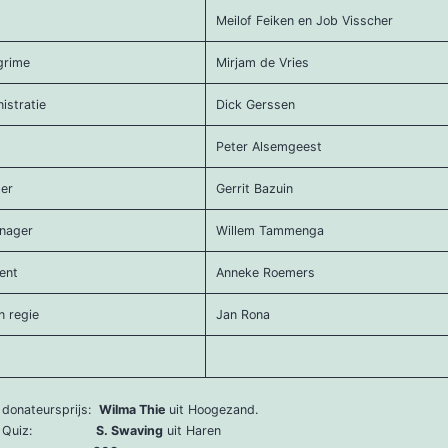
Meilof Feiken en Job Visscher
grime
Mirjam de Vries
istratie
Dick Gerssen
Peter Alsemgeest
er
Gerrit Bazuin
nager
Willem Tammenga
ent
Anneke Roemers
n regie
Jan Rona
donateursprijs:
Wilma Thie
uit Hoogezand.
 TOG Quiz:
S. Swaving
uit Haren