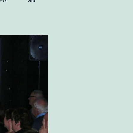
bezoekers:
203