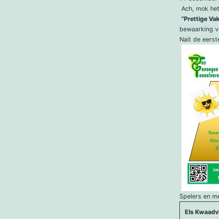
Ach, mok he
“Prettige Va
bewaarking v
Nait de eerst
Spelers en m
Els Kwaadvl