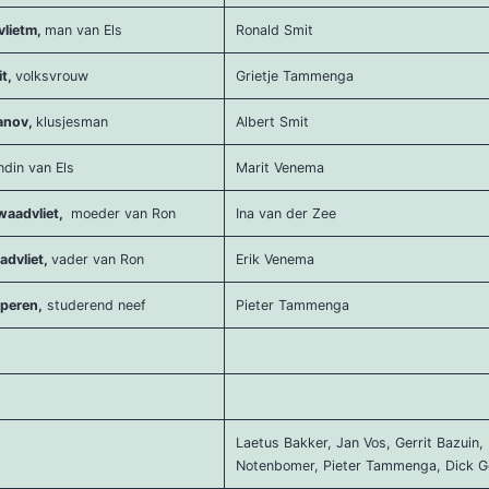
lietm,
man van Els
Ronald Smit
it,
volksvrouw
Grietje Tammenga
vanov,
klusjesman
Albert Smit
ndin van Els
Marit Venema
waadvliet,
moeder van Ron
Ina van der Zee
advliet,
vader van Ron
Erik Venema
speren,
studerend neef
Pieter Tammenga
Laetus Bakker, Jan Vos, Gerrit Bazuin,
Notenbomer, Pieter Tammenga, Dick G