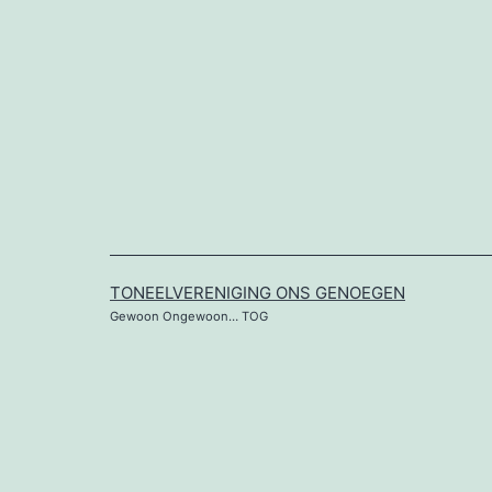
Ga
naar
de
inhoud
TONEELVERENIGING ONS GENOEGEN
Gewoon Ongewoon… TOG