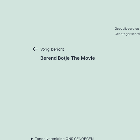
Gepubliceerd op
Gecategoriseerd
Bericht
Vorig bericht
Berend Botje The Movie
navigatie
Toneelvereniging ONS GENOEGEN