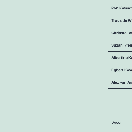
Ron Kwaadv
Truus de W
Chriasto I
Suzan,
vrie
Albertine K
Egbert Kwa
Alex van A
Decor