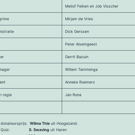
Meilof Feiken en Job Visscher
grime
Mirjam de Vries
istratie
Dick Gerssen
Peter Alsemgeest
er
Gerrit Bazuin
nager
Willem Tammenga
ent
Anneke Roemers
n regie
Jan Rona
donateursprijs:
Wilma Thie
uit Hoogezand.
 TOG Quiz:
S. Swaving
uit Haren