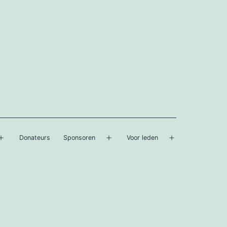
Donateurs
Sponsoren
Voor leden
Open
Open
Open
menu
menu
menu