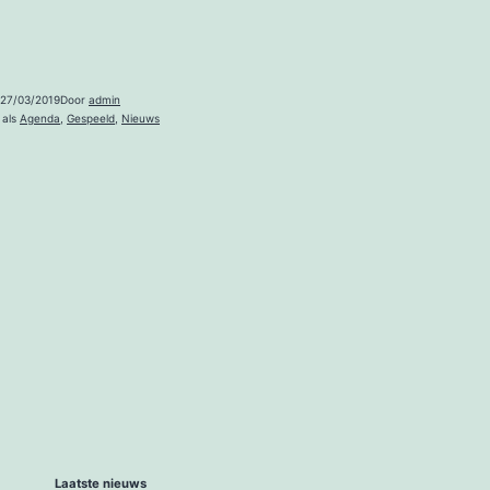
27/03/2019
Door
admin
 als
Agenda
,
Gespeeld
,
Nieuws
Laatste nieuws