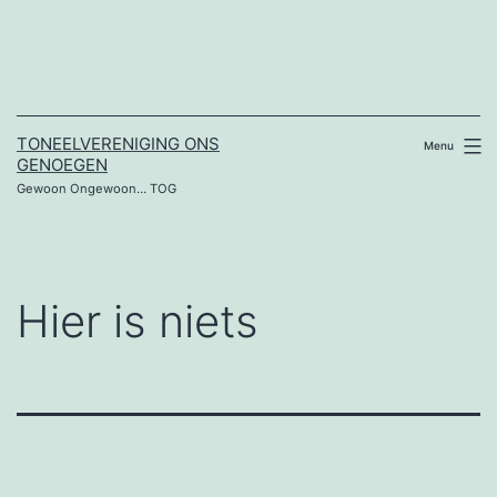
Ga
naar
de
inhoud
TONEELVERENIGING ONS
Menu
GENOEGEN
Gewoon Ongewoon… TOG
Hier is niets