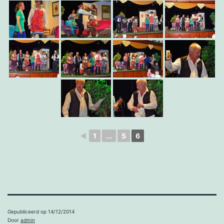
◄
1
...
5
6
Gepubliceerd op
14/12/2014
Door
admin