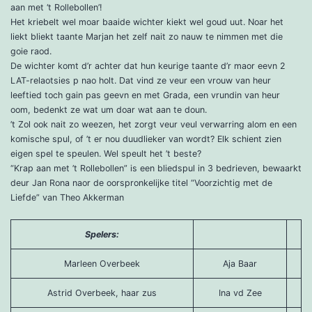
aan met ‘t Rollebollen’!
Het kriebelt wel moar baaide wichter kiekt wel goud uut. Noar het
liekt bliekt taante Marjan het zelf nait zo nauw te nimmen met die
goie raod.
De wichter komt d’r achter dat hun keurige taante d’r maor eevn 2
LAT-relaotsies p nao holt. Dat vind ze veur een vrouw van heur
leeftied toch gain pas geevn en met Grada, een vrundin van heur
oom, bedenkt ze wat um doar wat aan te doun.
’t Zol ook nait zo weezen, het zorgt veur veul verwarring alom en een
komische spul, of ’t er nou duudlieker van wordt? Elk schient zien
eigen spel te speulen. Wel speult het ’t beste?
“Krap aan met ’t Rollebollen” is een bliedspul in 3 bedrieven, bewaarkt
deur Jan Rona naor de oorspronkelijke titel “Voorzichtig met de
Liefde” van Theo Akkerman
Spelers:
Marleen Overbeek
Aja Baar
Astrid Overbeek, haar zus
Ina vd Zee