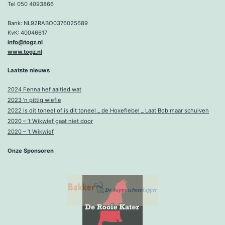
Tel 050 4093866
Bank: NL92RABO0376025689
KvK: 40046617
info@togz.nl
www.togz.nl
Laatste nieuws
2024 Fenna hef aaltied wat
2023 ’n pittig wiefie
2022 Is dit toneel of is dit toneel _ de Hoxefiebel _ Laat Bob maar schuiven
2020 – ’t Wikwief gaat niet door
2020 – ’t Wikwief
Onze Sponsoren