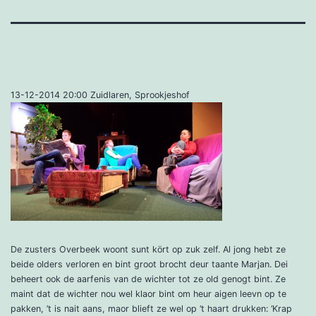
13-12-2014 20:00 Zuidlaren, Sprookjeshof
De zusters Overbeek woont sunt kört op zuk zelf. Al jong hebt ze
beide olders verloren en bint groot brocht deur taante Marjan. Dei
beheert ook de aarfenis van de wichter tot ze old genogt bint. Ze
maint dat de wichter nou wel klaor bint om heur aigen leevn op te
pakken, ’t is nait aans, maor blieft ze wel op ‘t haart drukken: ‘Krap